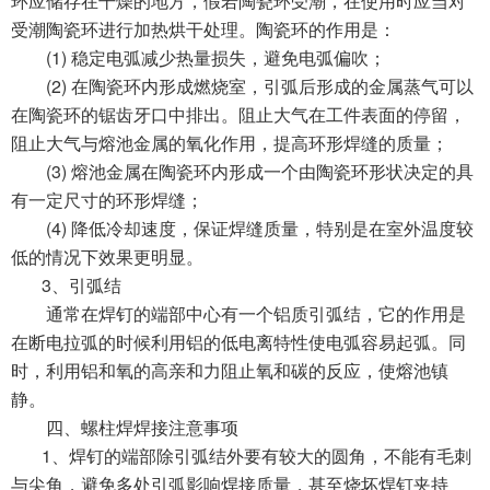
环应储存在干燥的地方，假若陶瓷环受潮，在使用时应当对
受潮陶瓷环进行加热烘干处理。陶瓷环的作用是：
(1)
稳定电弧减少热量损失，避免电弧偏吹；
(2)
在陶瓷环内形成燃烧室，引弧后形成的金属蒸气可以
在陶瓷环的锯齿牙口中排出。阻止大气在工件表面的停留，
阻止大气与熔池金属的氧化作用，提高环形焊缝的质量；
(3)
熔池金属在陶瓷环内形成一个由陶瓷环形状决定的具
有一定尺寸的环形焊缝；
(4)
降低冷却速度，保证焊缝质量，特别是在室外温度较
低的情况下效果更明显。
3
、引弧结
通常在焊钉的端部中心有一个铝质引弧结，它的作用是
在断电拉弧的时候利用铝的低电离特性使电弧容易起弧。同
时，利用铝和氧的高亲和力阻止氧和碳的反应，使熔池镇
静。
四、螺柱焊焊接注意事项
1
、焊钉的端部除引弧结外要有较大的圆角，不能有毛刺
与尖角，避免多处引弧影响焊接质量，甚至烧坏焊钉夹持