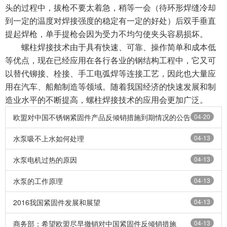
头的过程中，拔枪不要太着急，稍等一会（待环形焊缝冷却
到一定的温度对焊接强度的稳定有一定的好处）后双手垂直
提起焊枪，单手提枪会因为受力不均匀使夹头容易损坏。
螺柱焊接技术由于具有快速、可靠、操作简单和成本低
等优点，现在已经应用在各行各业的钢结构工程中，它又可
以替代铆接、栓接、手工电弧焊等连接工艺，因此也大量应
用在汽车、船舶制造等领域。随着我国经济的快速发展和制
造业水平的不断提高，螺柱焊接技术的应用会更加广泛。
欧盟对中国不锈钢紧固件产品反倾销措施到期情况的公告
04-20
水泵吸不上水如何处理
04-13
水泵电机过热的原因
04-13
水泵的工作原理
04-13
2016我国紧固件发展和展望
04-13
商务部：希望欧盟尽早撤销对中国紧固件反倾销措施
04-13