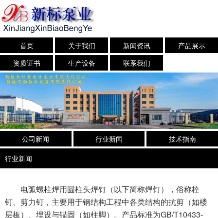
首页
关于我们
新闻资讯
产品展示
资质证书
生产设备
联系我们
公司新闻
行业新闻
技术指南
行业新闻
电弧螺柱焊用圆柱头焊钉（以下简称焊钉），俗称栓
钉、剪力钉，主要用于钢结构工程中各类结构的抗剪（如楼
GB/T10433-
层板）、埋设与锚固（如柱脚）。产品标准为