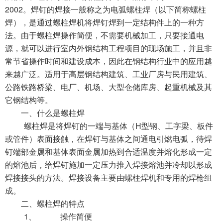
2002
。焊钉的焊接一般称之为电弧螺柱焊（以下简称螺柱
焊），是通过螺柱焊机将焊钉焊到一定结构件上的一种方
法。由于螺柱焊操作简便，不需要机械加工，只要接通电
源，就可以进行室内外钢结构工程项目的现场施工，并且非
常节省操作时间和建设成本，因此在钢结构行业中的应用越
来越广泛。适用于高层钢结构建筑、工业厂房与民用建筑、
公路铁路桥梁、电厂、机场、大型仓储库房、起重机械及其
它钢结构等。
一、什么是螺柱焊
H
螺柱焊是将焊钉的一端与基体（
型钢、工字梁、板件
或管件）表面接触，在焊钉与基体之间通电引燃电弧，待焊
钉端部金属和基体表面金属加热到合适温度并熔化形成一定
的熔池后，给焊钉施加一定压力推入焊接熔池并冷却以形成
焊接接头的方法。焊接设备主要由螺柱焊机和专用的焊枪组
成。
二、螺柱焊的特点
1、
操作简便