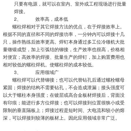
只要有电源，就可以在室内、室外或工程现场进行批量
焊接。
2、
效率高，成本低
螺柱焊相对于其它焊接方法的优点，在于焊接效率上。
根据不同的直径和不同的焊接功率，一分钟内可以焊接十几
只，操作熟练后效率更高。焊钉本身通过多工位冷镦机大批
量镦锻成型，加上引弧结的铆接，生产效率也很高，价格相
对便宜；高效率的焊接、批量生产的焊钉，加上购置费用也
相对较低的螺柱焊机。使螺柱焊的成本较低。
3、
应用领域广
螺柱焊可以代替铆接；也可以代替钻孔后通过螺栓螺母
紧固；焊接的结构不需要钻孔，不会造成泄漏；接头强度可
以大于螺柱本身强度；在镀层或高合金板材焊接后，背面没
有印痕；能进行多方位焊接；也可以焊接到位置很狭小或受
限制的垂直隔板上；焊接过程是短时间、大电流和较小的熔
深，可以焊接到较薄的板材上。因此应用领域非常广泛。