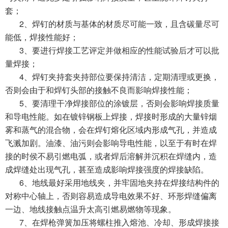
套；
2
、焊钉的材质与基体的材质尽可能一致，且含碳量尽可
能低，焊接性能好；
3
、要进行焊接工艺评定并做相应的性能试验后才可以批
量焊接；
4
、焊钉夹持套夹持部位要保持清洁，定期清理或更换，
否则会由于和焊钉头部的接触不良而影响焊接性能；
5
、要清理干净焊接部位的涂镀层，否则会影响焊接质量
和导电性能。如在镀锌钢板上焊接，焊接时形成的大量锌烟
雾和蒸气的混合物，会在焊钉熔化区域内形成气孔，并造成
飞溅加剧。油漆、油污则会影响导电性能，以至于有时在焊
接的时侯不易引燃电弧，或者焊后溶解并沉积在焊缝内，造
成焊缝处出现气孔，甚至造成影响焊接强度的焊接缺陷。
6
、地线最好采用地线夹，并牢固地夹持在焊接结构件的
对称中心轴上，否则容易造成导电效果不好、环形焊缝偏离
一边、地线接触点温升太高引燃易燃物等现象。
7
、在焊枪弹簧加压将螺柱推入熔池、冷却、形成焊接接