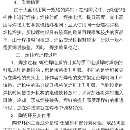
4
、质量稳定
由于大面积用同一规格的焊钉；在相同尺寸、形状的结
构件上进行焊接；焊接时间、焊接电流、提升高度、突出高
度等焊接工艺参数也始终相同；且又使用同一台螺柱焊机、
焊枪焊接。所以螺柱焊具有较高的质量再现率和较少的废品
率。由于焊接时间很短，焊后变形也相对较少，所以一般不
需要焊后修整。因此，焊接质量稳定。
三、螺柱焊焊接过程
1
、焊接过程
螺柱焊电弧的引弧与手工电弧焊时焊条的
引弧原理是相同的，都是短路提升引弧。不同的是焊钉被夹
持在焊枪的夹头上，操作者将焊枪的支撑架定位焊钉与工件
短路。焊枪中的磁力提升机构使焊钉上升引弧。当到设定的
焊接时间使提升机构的电磁铁释放时，弹簧加压将焊钉推入
熔池、冷却、形成焊接接头。焊钉的提升高度即焊钉的推进
行程，是在焊接前就在焊枪中调整好的。
2
、陶瓷环及其作用：
-
陶瓷环的主要成分是镁
铝酸盐和部分氧化铝。成品陶瓷