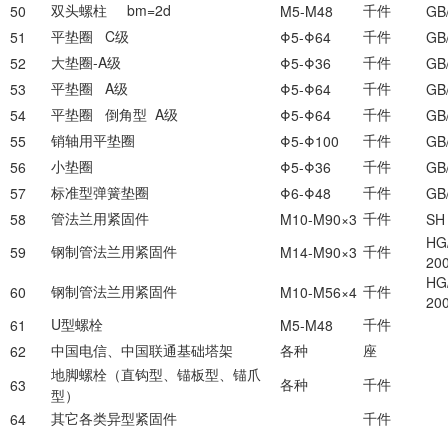
双头螺柱
bm=2d
千件
50
M5-M48
GB
平垫圈
C
级
千件
51
Φ
5-
Φ
64
GB
大垫圈
-A
级
千件
52
Φ
5-
Φ
36
GB/
平垫圈
A
级
千件
53
Φ
5-
Φ
64
GB/
平垫圈
倒角型
A
级
千件
54
Φ
5-
Φ
64
GB/
销轴用平垫圈
千件
55
Φ
5-
Φ
100
GB/
小垫圈
千件
56
Φ
5-
Φ
36
GB
标准型弹簧垫圈
千件
57
Φ
6-
Φ
48
GB
管法兰用紧固件
千件
58
M10-M90×3
SH
HG
钢制管法兰用紧固件
千件
59
M14-M90×3
20
HG
钢制管法兰用紧固件
千件
60
M10-M56×4
20
U
型螺栓
千件
61
M5-M48
中国电信、中国联通基础塔架
各种
座
62
地脚螺栓（直钩型、锚板型、锚爪
各种
千件
63
型）
其它各类异型紧固件
千件
64