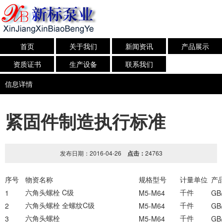
首页
关于我们
新闻资讯
产品展示
资质证书
生产设备
联系我们
信息详情
紧固件制造执行标准
发布日期：2016-04-26
点击：
24763
序号
物资名称
规格型号
计量单位
产
六角头螺栓
C
级
千件
1
M5-M64
GB
六角头螺栓
全螺纹
C
级
千件
2
M5-M64
GB
六角头螺栓
千件
3
M5-M64
GB