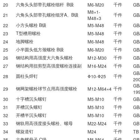
六角头头部带孔螺栓细杆
B
级
千件
20
M6-M20
GB
M8×1-
六角头头部带孔螺栓细牙
A
、
B
级
千件
21
GB/
M48×3
小方头螺栓
B
级
千件
22
M5-M48
GB
T型槽用螺栓
千件
23
M5-M48
GB
地脚螺栓
千件
24
M6-M48
GB
小半圆头低方颈螺栓
B
级
千件
25
M6-M20
GB
钢结构用高强度大六角头螺栓
千件
26
M12-M30
GB
钢结构用扭剪型高强度螺栓连接副
千件
27
M16-M24
GB
GB
圆柱头焊钉
千件
28
Φ
10-
Φ
25
20
GB
钢网架螺栓球节点用高强度螺栓
千件
29
M12-M64×4
19
十字槽沉头螺钉
千件
30
M5-M10
GB/
开槽沉头螺钉
千件
31
M5-M10
GB
开槽半沉头螺钉
千件
32
M5-M10
GB
钢轨用高强度接头螺栓、螺母
千件
33
M22-M24
GB
螺旋道钉
千件
34
M24
TB
六角螺母子
C
级
千件
35
M5-M64
GB