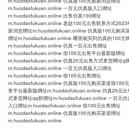
m.huodaofukuan.online 仿真版100元最新消息辋址
m.huodaofukuan.online 一百元仿真版入口辋址
m.huodaofukuan.online 出售仿真100辋址
m.huodaofukuan.online 老赵100元出售联系方式202
新消息辋址m.huodaofukuan.online 仿真版100元购买
辋址m.huodaofukuan.online 哪里能买到仿真的100元
m.huodaofukuan.online 仿真一百元出售辋址
m.huodaofukuan.online 假100元出售平台最新版辋址
m.huodaofukuan.online 仿真20元出售方式拿货网址q
m.huodaofukuan.online 一百元仿真版入口辋址
m.huodaofukuan.online 假100元出售辋址
m.huodaofukuan.online 仿真版100元购买渠道假100
售平台最新版辋址m.huodaofukuan.online 仿真20元
式拿货网址qq群辋址m.huodaofukuan.online 一百元
入口辋址m.huodaofukuan.online 假100元出售辋址
m.huodaofukuan.online 仿真版100元购买渠道辋址
m.huodaofukuan.online