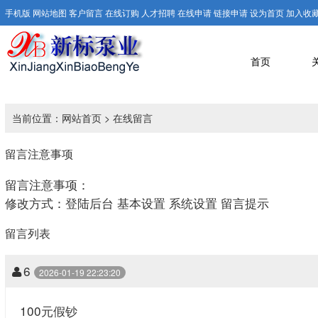
手机版
网站地图
客户留言
在线订购
人才招聘
在线申请
链接申请
设为首页
加入收
首页
当前位置：
网站首页
> 在线留言
留言注意事项
留言注意事项：
修改方式：登陆后台 基本设置 系统设置 留言提示
留言列表
6
2026-01-19 22:23:20
100元假钞