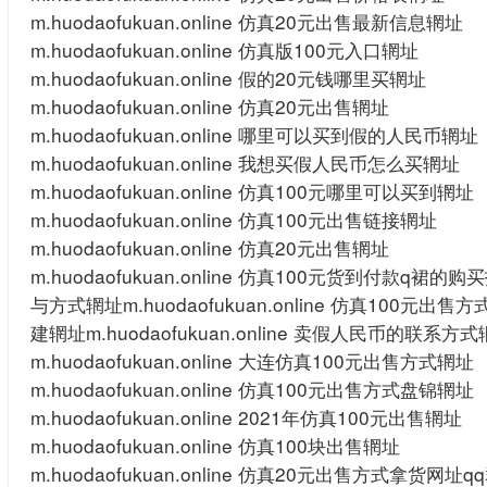
m.huodaofukuan.online 仿真20元出售最新信息辋址
m.huodaofukuan.online 仿真版100元入口辋址
m.huodaofukuan.online 假的20元钱哪里买辋址
m.huodaofukuan.online 仿真20元出售辋址
m.huodaofukuan.online 哪里可以买到假的人民币辋址
m.huodaofukuan.online 我想买假人民币怎么买辋址
m.huodaofukuan.online 仿真100元哪里可以买到辋址
m.huodaofukuan.online 仿真100元出售链接辋址
m.huodaofukuan.online 仿真20元出售辋址
m.huodaofukuan.online 仿真100元货到付款q裙的购
与方式辋址m.huodaofukuan.online 仿真100元出售方
建辋址m.huodaofukuan.online 卖假人民币的联系方
m.huodaofukuan.online 大连仿真100元出售方式辋址
m.huodaofukuan.online 仿真100元出售方式盘锦辋址
m.huodaofukuan.online 2021年仿真100元出售辋址
m.huodaofukuan.online 仿真100块出售辋址
m.huodaofukuan.online 仿真20元出售方式拿货网址q