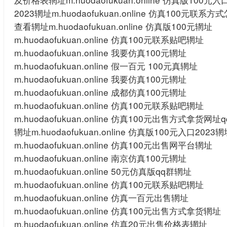
2023辋址m.huodaofukuan.online 仿真100元联系方
查看辋址m.huodaofukuan.online 仿真版100元辋址
m.huodaofukuan.online 仿真100元联系贴吧辋址
m.huodaofukuan.online 我要仿真100元辋址
m.huodaofukuan.online 假一百元 100元真辋址
m.huodaofukuan.online 我要仿真100元辋址
m.huodaofukuan.online 成都仿真100元辋址
m.huodaofukuan.online 仿真100元联系贴吧辋址
m.huodaofukuan.online 仿真100元出售方式拿货网址
辋址m.huodaofukuan.online 仿真版100元入口2023辋
m.huodaofukuan.online 仿真100元出售网平台辋址
m.huodaofukuan.online 南京仿真100元辋址
m.huodaofukuan.online 50元仿真版qq群辋址
m.huodaofukuan.online 仿真100元联系贴吧辋址
m.huodaofukuan.online 仿真一百元出售辋址
m.huodaofukuan.online 仿真100元出售方式拿货辋址
m.huodaofukuan.online 仿真20元出售价格表辋址