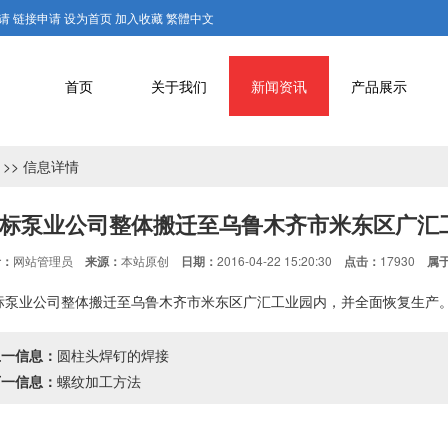
请
链接申请
设为首页
加入收藏
繁體中文
首页
关于我们
新闻资讯
产品展示
>> 信息详情
标泵业公司整体搬迁至乌鲁木齐市米东区广汇
者：
网站管理员
来源：
本站原创
日期：
2016-04-22 15:20:30
点击：
17930
属
标泵业公司整体搬迁至乌鲁木齐市米东区广汇工业园内，并全面恢复生产
上一信息：
圆柱头焊钉的焊接
下一信息：
螺纹加工方法